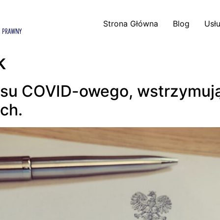
Strona Główna
Blog
Usłu
k
isu COVID-owego, wstrzymują
ych.