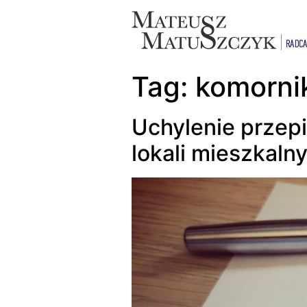
Tag:
komorni
Uchylenie przep
lokali mieszkaln