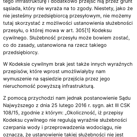
tego infrastrukturę i dodatkowo przejść nią przez grunt
sąsiada, który nie wyraża na to zgody. Niestety, jako że
nie jesteśmy przedsiębiorcą przesyłowym, nie możemy
tutaj skorzystać z możliwości ustanowienia służebności
przesyłu, o której mowa w art. 305[1] Kodeksu
cywilnego. Służebność przesyłu może bowiem zostać,
co do zasady, ustanowiona na rzecz takiego
przedsiębiorcy.
W Kodeksie cywilnym brak jest także innych wyraźnych
przepisów, które wprost umożliwiałyby nam
wymuszenie na sąsiedzie przejścia przez jego
nieruchomość powyższą infrastrukturą.
Z pomocą przychodzi nam jednak postanowienie Sądu
Najwyższego z dnia 25 lutego 2016 r. sygn. akt III CSK
108/15, zgodnie z którym: „Okoliczność, iż przepisy
Kodeksu cywilnego nie regulują wyraźnie służebności
czerpania wody i przeprowadzenia wodociągu, nie
oznacza, że ustanowienie takiej służebności nie jest