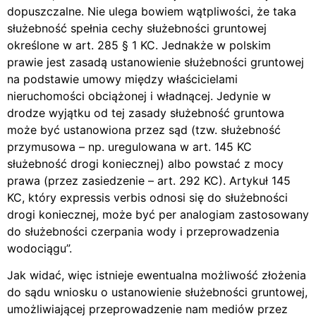
dopuszczalne. Nie ulega bowiem wątpliwości, że taka
służebność spełnia cechy służebności gruntowej
określone w art. 285 § 1 KC. Jednakże w polskim
prawie jest zasadą ustanowienie służebności gruntowej
na podstawie umowy między właścicielami
nieruchomości obciążonej i władnącej. Jedynie w
drodze wyjątku od tej zasady służebność gruntowa
może być ustanowiona przez sąd (tzw. służebność
przymusowa – np. uregulowana w art. 145 KC
służebność drogi koniecznej) albo powstać z mocy
prawa (przez zasiedzenie – art. 292 KC). Artykuł 145
KC, który expressis verbis odnosi się do służebności
drogi koniecznej, może być per analogiam zastosowany
do służebności czerpania wody i przeprowadzenia
wodociągu”.
Jak widać, więc istnieje ewentualna możliwość złożenia
do sądu wniosku o ustanowienie służebności gruntowej,
umożliwiającej przeprowadzenie nam mediów przez