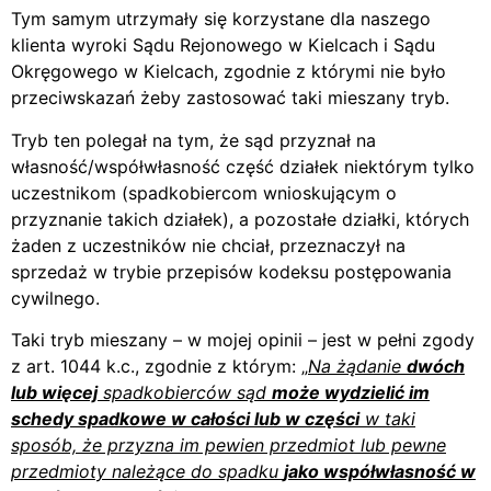
Tym samym utrzymały się korzystane dla naszego
klienta wyroki Sądu Rejonowego w Kielcach i Sądu
Okręgowego w Kielcach, zgodnie z którymi nie było
przeciwskazań żeby zastosować taki mieszany tryb.
Tryb ten polegał na tym, że sąd przyznał na
własność/współwłasność część działek niektórym tylko
uczestnikom (spadkobiercom wnioskującym o
przyznanie takich działek), a pozostałe działki, których
żaden z uczestników nie chciał, przeznaczył na
sprzedaż w trybie przepisów kodeksu postępowania
cywilnego.
Taki tryb mieszany – w mojej opinii – jest w pełni zgody
z art. 1044 k.c., zgodnie z którym: „
Na żądanie
dwóch
lub więcej
spadkobierców sąd
może wydzielić im
schedy spadkowe w całości lub w części
w taki
sposób, że przyzna im pewien przedmiot lub pewne
przedmioty należące do spadku
jako współwłasność w