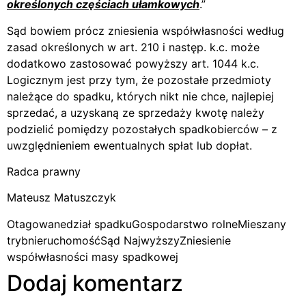
określonych częściach ułamkowych
.”
Sąd bowiem prócz zniesienia współwłasności według
zasad określonych w art. 210 i następ. k.c. może
dodatkowo zastosować powyższy art. 1044 k.c.
Logicznym jest przy tym, że pozostałe przedmioty
należące do spadku, których nikt nie chce, najlepiej
sprzedać, a uzyskaną ze sprzedaży kwotę należy
podzielić pomiędzy pozostałych spadkobierców – z
uwzględnieniem ewentualnych spłat lub dopłat.
Radca prawny
Mateusz Matuszczyk
Otagowane
dział spadku
Gospodarstwo rolne
Mieszany
tryb
nieruchomość
Sąd Najwyższy
Zniesienie
współwłasności masy spadkowej
Dodaj komentarz